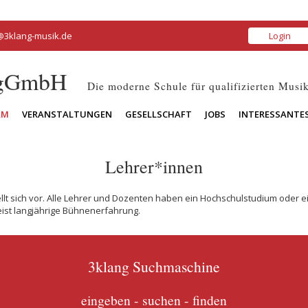
@3klang-musik.de
Login
 gGmbH
Die moderne Schule für qualifizierten Musik
AM
VERANSTALTUNGEN
GESELLSCHAFT
JOBS
INTERESSANTE
Lehrer*innen
lt sich vor. Alle Lehrer und Dozenten haben ein Hochschulstudium oder ei
ist langjährige Bühnenerfahrung.
3klang Suchmaschine
eingeben - suchen - finden