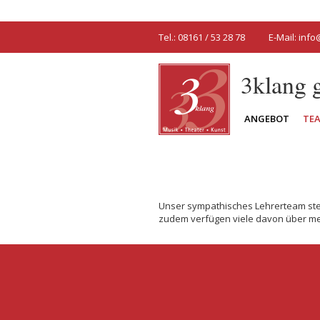
Tel.: 08161 / 53 28 78
E-Mail:
info
3klang
ANGEBOT
TE
Unser sympathisches Lehrerteam stel
zudem verfügen viele davon über me