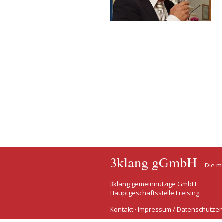
3klang gGmbH
Die m
3klang gemeinnützige GmbH
Hauptgeschäftsstelle Freising
Kontakt
·
Impressum / Datenschutzer