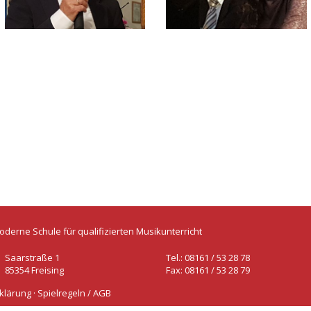
oderne Schule für qualifizierten Musikunterricht
Saarstraße 1
Tel.: 08161 / 53 28 78
85354 Freising
Fax: 08161 / 53 28 79
klärung
·
Spielregeln / AGB