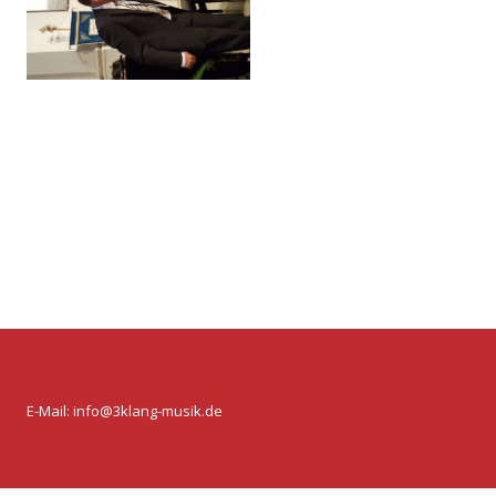
E-Mail:
info@3klang-musik.de