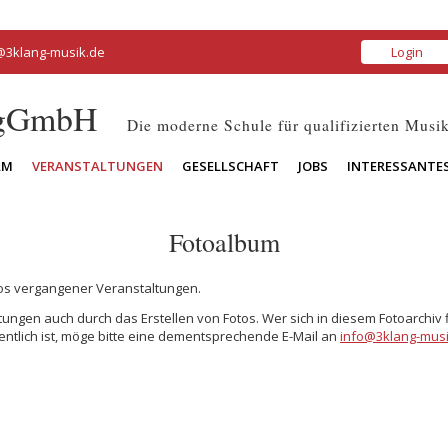
@3klang-musik.de
Login
 gGmbH
Die moderne Schule für qualifizierten Musik
AM
VERANSTALTUNGEN
GESELLSCHAFT
JOBS
INTERESSANTE
Fotoalbum
tos vergangener Veranstaltungen.
ungen auch durch das Erstellen von Fotos. Wer sich in diesem Fotoarchiv 
entlich ist, möge bitte eine dementsprechende E-Mail an
info@3klang-musi