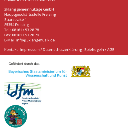
3klang gemeinnützige GmbH
Hauptgeschäftsstelle Freising
Saarstraße 1
85354 Freising
Tel.: 08161 / 53 28 78
Fax: 08161 / 53 28 79
E-Mail:
info@3klang-musik.de
Kontakt
·
Impressum / Datenschutzerklärung
·
Spielregeln / AGB