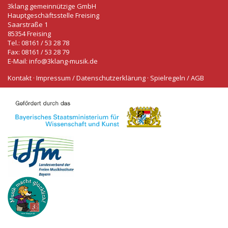
3klang gemeinnützige GmbH
Hauptgeschäftsstelle Freising
Saarstraße 1
85354 Freising
Tel.: 08161 / 53 28 78
Fax: 08161 / 53 28 79
E-Mail:
info@3klang-musik.de
Kontakt
·
Impressum / Datenschutzerklärung
·
Spielregeln / AGB