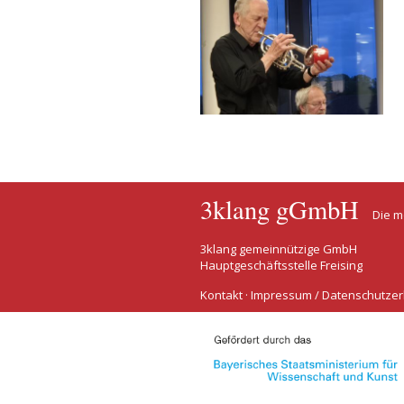
3klang gGmbH
Die m
3klang gemeinnützige GmbH
Hauptgeschäftsstelle Freising
Kontakt
·
Impressum / Datenschutzer