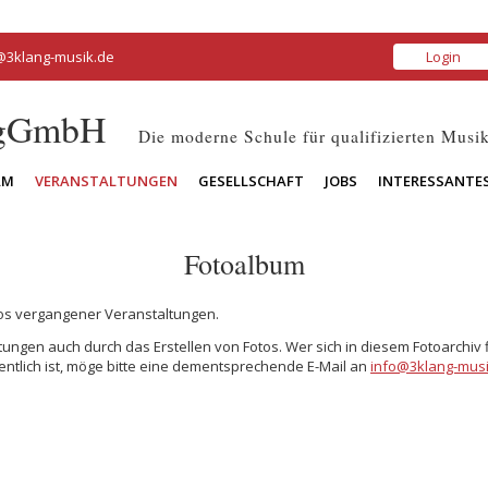
@3klang-musik.de
Login
 gGmbH
Die moderne Schule für qualifizierten Musik
AM
VERANSTALTUNGEN
GESELLSCHAFT
JOBS
INTERESSANTE
Fotoalbum
tos vergangener Veranstaltungen.
ungen auch durch das Erstellen von Fotos. Wer sich in diesem Fotoarchiv 
entlich ist, möge bitte eine dementsprechende E-Mail an
info@3klang-musi