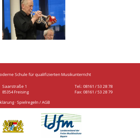
oderne Schule für qualifizierten Musikunterricht
Saarstraße 1
Tel.: 08161 / 53 28 78
85354 Freising
Fax: 08161 / 53 28 79
klärung
·
Spielregeln / AGB