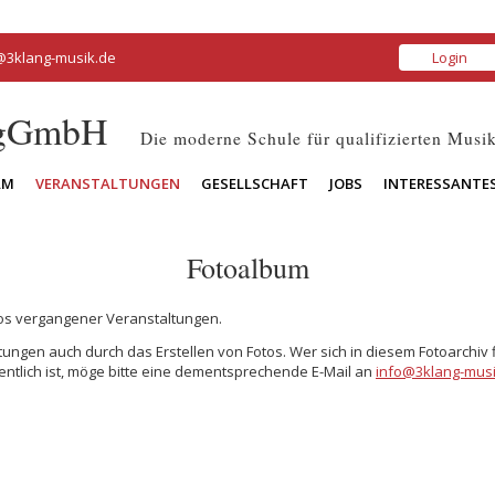
@3klang-musik.de
Login
 gGmbH
Die moderne Schule für qualifizierten Musik
AM
VERANSTALTUNGEN
GESELLSCHAFT
JOBS
INTERESSANTE
Fotoalbum
tos vergangener Veranstaltungen.
ungen auch durch das Erstellen von Fotos. Wer sich in diesem Fotoarchiv 
entlich ist, möge bitte eine dementsprechende E-Mail an
info@3klang-musi